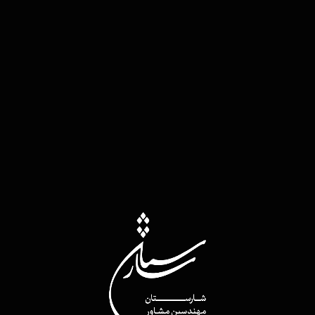
ساختمان اداری سازمان فرهنگی هنری
شهرداری تهران
• محل :
تهران . عباس آباد
• سال :
1382
• وضعیت کنونی :
پابرجا
• کاربری :
اداری