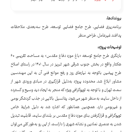
بروندادها:
برنامه‌ریزی فضایی، طرح جامع فضایی توسعه، طرح سه‌بعدی، ملاحظات
پدافند غیرعامل، طراحی منظر
توضیحات پروژه:
بازنگری طرح جامع توسعه «باغ موزه دفاع مقدس» به مساحت تقریبی 60
هکتار واقع در بخش جنوب شرقی شهر تبریز در سال ۱۴۰۱ در راستای اصلاح
طرح پیشین باتوجه به نیازهای روز و رفع موانع فنی آن به این مهندسین
مشاور ابلاغ شد. محدوده پروژه به‌دلیل قرارگیری در مبادی ورودی شهر از
سمت تهران و با توجه به توپوگرافی ویژه که منجر به ایجاد دید وسیع و گسترده
از داخل سایت به منظر شهر می‌شود، پتانسیل بالایی در جذب گردشگر بومی
و غیربومی دارد. همچنین همانطور که اشاره شد به دلیل شرایط خاص
توپوگرافی و قرارگرفتن بنای موزه دفاع مقدس بر بلندای سایت، قابلیت تبدیل
شدن به عنصری نمادین و نشانه شهری را داراست. از این رو به‌طور کلی می‌توان