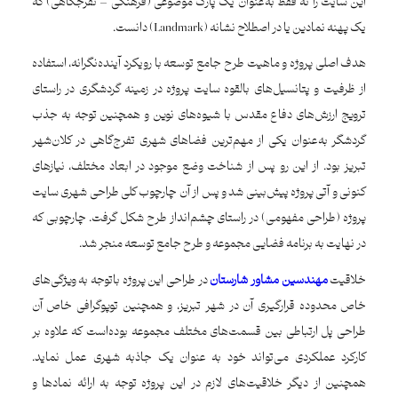
این سایت را نه‌ فقط به‌عنوان یک پارک موضوعی (فرهنگی – تفرجگاهی) که
یک پهنه نمادین یا در اصطلاح نشانه (Landmark) دانست.
هدف اصلی پروژه و ماهیت طرح جامع توسعه با رویکرد آینده‌نگرانه، استفاده
از ظرفیت و پتانسیل‌های بالقوه سایت پروژه در زمینه گردشگری در راستای
ترویج ارزش‌های دفاع مقدس با شیوه‌های نوین و همچنین توجه به جذب
گردشگر به‌عنوان یکی از مهم‌ترین فضاهای شهری تفرج‌گاهی در کلان‌شهر
تبریز بود. از این رو پس از شناخت وضع موجود در ابعاد مختلف، نیازهای
کنونی و آتی پروژه پیش‌بینی شد و پس از آن چارچوب کلی طراحی شهری سایت
پروژه (طراحی مفهومی) در راستای چشم‌انداز طرح شکل گرفت. چارچوبی که
در نهایت به برنامه فضایی مجموعه و طرح جامع توسعه منجر شد.
خلاقیت
مهندسین مشاور شارستان
در طراحی این پروژه باتوجه به ویژگی‌های
خاص محدوده قرارگیری آن در شهر تبریز، و همچنین توپوگرافی خاص آن
طراحی پل ارتباطی بین قسمت‌های مختلف مجموعه بوده‌است که علاوه بر
کارکرد عملکردی می‌تواند خود به‌ عنوان یک جاذبه شهری عمل نماید.
همچنین از دیگر خلاقیت‌های لازم در این پروژه توجه به ارائه نمادها و